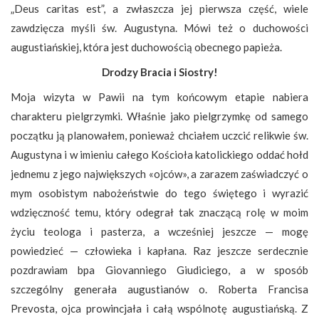
„Deus caritas est”, a zwłaszcza jej pierwsza część, wiele
zawdzięcza myśli św. Augustyna. Mówi też o duchowości
augustiańskiej, która jest duchowością obecnego papieża.
Drodzy Bracia i Siostry!
Moja wizyta w Pawii na tym końcowym etapie nabiera
charakteru pielgrzymki. Właśnie jako pielgrzymkę od samego
początku ją planowałem, ponieważ chciałem uczcić relikwie św.
Augustyna i w imieniu całego Kościoła katolickiego oddać hołd
jednemu z jego największych «ojców», a zarazem zaświadczyć o
mym osobistym nabożeństwie do tego świętego i wyrazić
wdzięczność temu, który odegrał tak znaczącą rolę w moim
życiu teologa i pasterza, a wcześniej jeszcze — mogę
powiedzieć — człowieka i kapłana. Raz jeszcze serdecznie
pozdrawiam bpa Giovanniego Giudiciego, a w sposób
szczególny generała augustianów o. Roberta Francisa
Prevosta, ojca prowincjała i całą wspólnotę augustiańską. Z