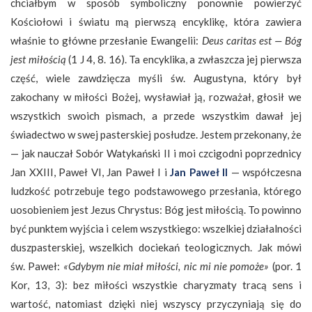
chciałbym w sposób symboliczny ponownie powierzyć
Kościołowi i światu mą pierwszą encyklikę, która zawiera
właśnie to główne przesłanie Ewangelii:
Deus caritas est — Bóg
jest miłością
(1 J 4, 8. 16). Ta encyklika, a zwłaszcza jej pierwsza
część, wiele zawdzięcza myśli św. Augustyna, który był
zakochany w miłości Bożej, wysławiał ją, rozważał, głosił we
wszystkich swoich pismach, a przede wszystkim dawał jej
świadectwo w swej pasterskiej posłudze. Jestem przekonany, że
— jak nauczał Sobór Watykański II i moi czcigodni poprzednicy
Jan XXIII, Paweł VI, Jan Paweł I i
Jan Paweł II
— współczesna
ludzkość potrzebuje tego podstawowego przesłania, którego
uosobieniem jest Jezus Chrystus: Bóg jest miłością. To powinno
być punktem wyjścia i celem wszystkiego: wszelkiej działalności
duszpasterskiej, wszelkich dociekań teologicznych. Jak mówi
św. Paweł:
«Gdybym nie miał miłości, nic mi nie pomoże»
(por. 1
Kor, 13, 3): bez miłości wszystkie charyzmaty tracą sens i
wartość, natomiast dzięki niej wszyscy przyczyniają się do