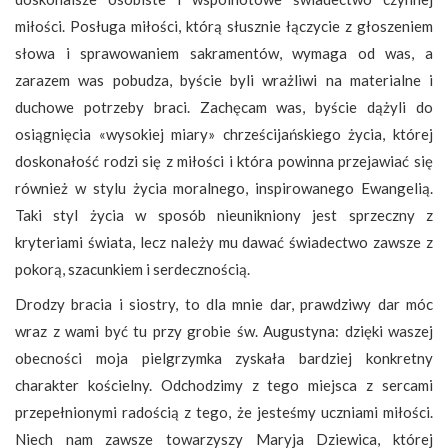
miłości. Posługa miłości, którą słusznie łączycie z głoszeniem
słowa i sprawowaniem sakramentów, wymaga od was, a
zarazem was pobudza, byście byli wrażliwi na materialne i
duchowe potrzeby braci. Zachęcam was, byście dążyli do
osiągnięcia «wysokiej miary» chrześcijańskiego życia, której
doskonałość rodzi się z miłości i która powinna przejawiać się
również w stylu życia moralnego, inspirowanego Ewangelią.
Taki styl życia w sposób nieunikniony jest sprzeczny z
kryteriami świata, lecz należy mu dawać świadectwo zawsze z
pokorą, szacunkiem i serdecznością.
Drodzy bracia i siostry, to dla mnie dar, prawdziwy dar móc
wraz z wami być tu przy grobie św. Augustyna: dzięki waszej
obecności moja pielgrzymka zyskała bardziej konkretny
charakter kościelny. Odchodzimy z tego miejsca z sercami
przepełnionymi radością z tego, że jesteśmy uczniami miłości.
Niech nam zawsze towarzyszy Maryja Dziewica, której