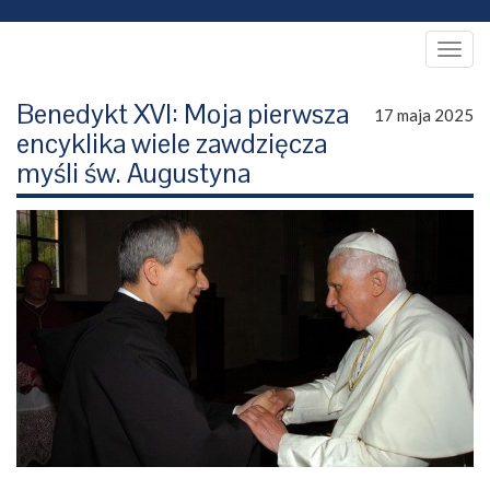
Togg
navig
Benedykt XVI: Moja pierwsza
17 maja 2025
encyklika wiele zawdzięcza
myśli św. Augustyna