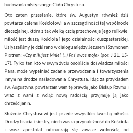
budowania mistycznego Ciała Chrystusa.
Oto zatem przesłanie, które św. Augustyn również dziś
powtarza całemu Kościołowi, a w szczególności tej wspólnocie
diecezjalnej, która z tak wielką czcią przechowuje jego relikwie:
miłość jest duszą Kościoła i jego działalności duszpasterskiej.
Usłyszeliśmy je dziś rano w dialogu między Jezusem i Szymonem
Piotrem:
«Czy miłujesz Mnie? (...) Paś owce moje»
(por. J 21, 15-
17). Tylko ten, kto w swym życiu osobiście doświadcza miłości
Pana, może wypełniać zadanie przewodzenia i towarzyszenia
innym na drodze naśladowania Chrystusa. Idąc za przykładem
św. Augustyna, powtarzam wam tę prawdę jako Biskup Rzymu i
wraz z wami z wciąż nową radością przyjmuję ją jako
chrześcijanin.
Służenie Chrystusowi jest przede wszystkim kwestią miłości.
Drodzy bracia i siostry, niech wasza przynależność do Kościoła
i wasz apostolat odznaczają się zawsze wolnością od