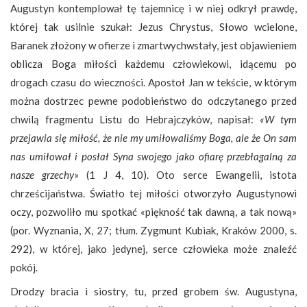
Augustyn kontemplował tę tajemnicę i w niej odkrył prawdę,
której tak usilnie szukał: Jezus Chrystus, Słowo wcielone,
Baranek złożony w ofierze i zmartwychwstały, jest objawieniem
oblicza Boga miłości każdemu człowiekowi, idącemu po
drogach czasu do wieczności. Apostoł Jan w tekście, w którym
można dostrzec pewne podobieństwo do odczytanego przed
chwilą fragmentu Listu do Hebrajczyków, napisał:
«W tym
przejawia się miłość, że nie my umiłowaliśmy Boga, ale że On sam
nas umiłował i posłał Syna swojego jako ofiarę przebłagalną za
nasze grzechy
» (1 J 4, 10). Oto serce Ewangelii, istota
chrześcijaństwa. Światło tej miłości otworzyło Augustynowi
oczy, pozwoliło mu spotkać «piękność tak dawną, a tak nową»
(por. Wyznania, X, 27; tłum. Zygmunt Kubiak, Kraków 2000, s.
292), w której, jako jedynej, serce człowieka może znaleźć
pokój.
Drodzy bracia i siostry, tu, przed grobem św. Augustyna,