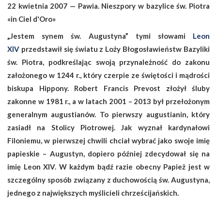
22 kwietnia 2007 — Pawia. Nieszpory w bazylice św. Piotra
«in Ciel d'Oro»
„Jestem synem św. Augustyna” tymi słowami
Leon
XIV
przedstawił się światu z Loży Błogosławieństw Bazyliki
św. Piotra, podkreślając swoją przynależność do zakonu
założonego w 1244 r., który czerpie ze świętości i mądrości
biskupa Hippony. Robert Francis Prevost złożył śluby
zakonne w 1981 r., a w latach 2001 – 2013 był przełożonym
generalnym augustianów. To pierwszy augustianin, który
zasiadł na Stolicy Piotrowej. Jak wyznał kardynałowi
Filoniemu, w pierwszej chwili chciał wybrać jako swoje imię
papieskie – Augustyn, dopiero później zdecydował się na
imię Leon XIV. W każdym bądź razie obecny Papież jest w
szczególny sposób związany z duchowością św. Augustyna,
jednego z największych myślicieli chrześcijańskich.