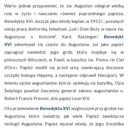
Warto jednak przypomnieć, że św. Augustyn odegrał wielką
rolę w życiu i nauczaniu również poprzedniego papieża,
Benedykta XVI. Jeszcze jako młody kapłan, w 1953 r., poświęcił
swoją pracę doktorską tematowi „Lud i Dom Boży w nauce św.
Augustyna o Kościele". Kard. Ratzinger/
Benedykt
XVI
odwoływał się często do Augustyna. Już jako papież
zapragnął nawiedzić jego grób, który znajduje się w
północnych Włoszech, w Pawii, w bazylice św. Piotra «in Ciel
d'Oro». Papież modlił się przed urną zawierającą doczesne
szczątki biskupa Hippony, a następnie odprawił Nieszpory. W
imieniu ojców augustianów, którzy opiekują się bazyliką, Ojca
Świętego powitał ówczesny generał zakonu augustianów o.
Robert Francis Prevost, dziś papież Leon XIV.
Oto przemówienie
Benedykta XVI
wygłoszone przy grobie św.
Augustyna, które świadczy jak wiele Papież zawdzięcza
teologii Augustyna. Papież wyznał wtedy, że jego Encyklika