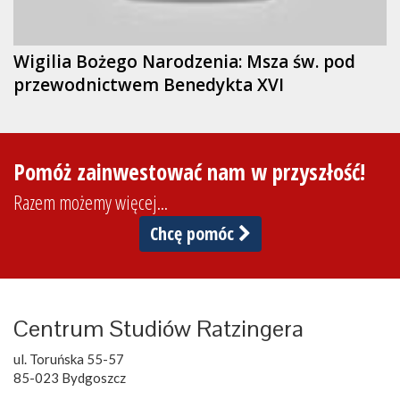
Wigilia Bożego Narodzenia: Msza św. pod
przewodnictwem Benedykta XVI
Pomóż zainwestować nam w przyszłość!
Razem możemy więcej...
Chcę pomóc
Centrum Studiów Ratzingera
ul. Toruńska 55-57
85-023 Bydgoszcz