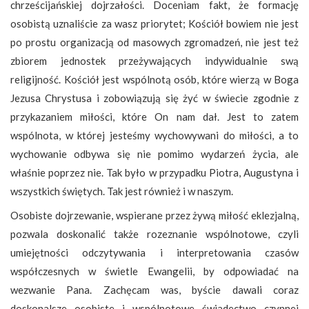
chrześcijańskiej dojrzałości. Doceniam fakt, że formację
osobistą uznaliście za wasz priorytet; Kościół bowiem nie jest
po prostu organizacją od masowych zgromadzeń, nie jest też
zbiorem jednostek przeżywających indywidualnie swą
religijność. Kościół jest wspólnotą osób, które wierzą w Boga
Jezusa Chrystusa i zobowiązują się żyć w świecie zgodnie z
przykazaniem miłości, które On nam dał. Jest to zatem
wspólnota, w której jesteśmy wychowywani do miłości, a to
wychowanie odbywa się nie pomimo wydarzeń życia, ale
właśnie poprzez nie. Tak było w przypadku Piotra, Augustyna i
wszystkich świętych. Tak jest również i w naszym.
Osobiste dojrzewanie, wspierane przez żywą miłość eklezjalną,
pozwala doskonalić także rozeznanie wspólnotowe, czyli
umiejętności odczytywania i interpretowania czasów
współczesnych w świetle Ewangelii, by odpowiadać na
wezwanie Pana. Zachęcam was, byście dawali coraz
doskonalsze osobiste i wspólnotowe świadectwo czynnej