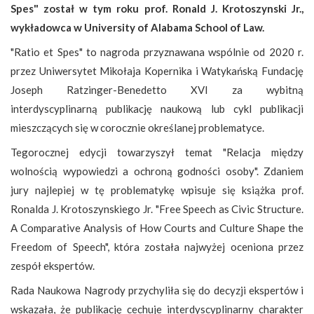
Spes" został w tym roku prof. Ronald J. Krotoszynski Jr.,
wykładowca w University of Alabama School of Law.
"Ratio et Spes" to nagroda przyznawana wspólnie od 2020 r.
przez Uniwersytet Mikołaja Kopernika i Watykańską Fundację
Joseph Ratzinger-Benedetto XVI za wybitną
interdyscyplinarną publikację naukową lub cykl publikacji
mieszczących się w corocznie określanej problematyce.
Tegorocznej edycji towarzyszył temat "Relacja między
wolnością wypowiedzi a ochroną godności osoby". Zdaniem
jury najlepiej w tę problematykę wpisuje się książka prof.
Ronalda J. Krotoszynskiego Jr. "Free Speech as Civic Structure.
A Comparative Analysis of How Courts and Culture Shape the
Freedom of Speech", która została najwyżej oceniona przez
zespół ekspertów.
Rada Naukowa Nagrody przychyliła się do decyzji ekspertów i
wskazała, że publikację cechuje interdyscyplinarny charakter