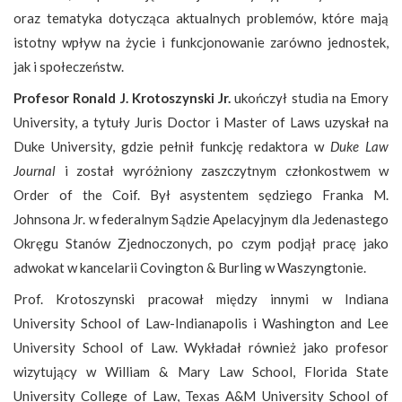
oraz tematyka dotycząca aktualnych problemów, które mają
istotny wpływ na życie i funkcjonowanie zarówno jednostek,
jak i społeczeństw.
Profesor Ronald J. Krotoszynski Jr.
ukończył studia na Emory
University, a tytuły Juris Doctor i Master of Laws uzyskał na
Duke University, gdzie pełnił funkcję redaktora w
Duke Law
Journal
i został wyróżniony zaszczytnym członkostwem w
Order of the Coif. Był asystentem sędziego Franka M.
Johnsona Jr. w federalnym Sądzie Apelacyjnym dla Jedenastego
Okręgu Stanów Zjednoczonych, po czym podjął pracę jako
adwokat w kancelarii Covington & Burling w Waszyngtonie.
Prof. Krotoszynski pracował między innymi w Indiana
University School of Law-Indianapolis i Washington and Lee
University School of Law. Wykładał również jako profesor
wizytujący w William & Mary Law School, Florida State
University College of Law, Texas A&M University School of