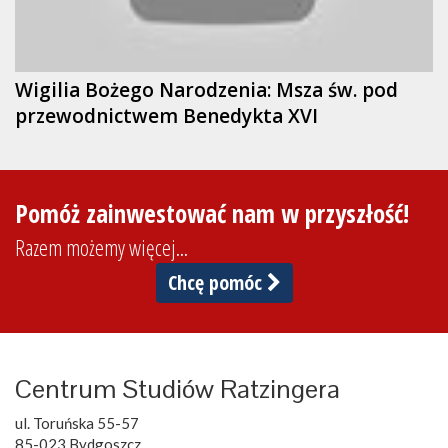
Wigilia Bożego Narodzenia: Msza św. pod
przewodnictwem Benedykta XVI
Pomóż zainwestować nam w przyszłość!
Razem możemy więcej...
Chcę pomóc
Centrum Studiów Ratzingera
ul. Toruńska 55-57
85-023 Bydgoszcz