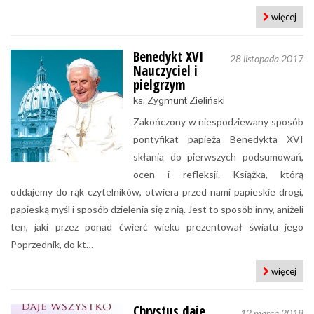
więcej
Benedykt XVI
28 listopada 2017
Nauczyciel i
pielgrzym
ks. Zygmunt Zieliński
Zakończony w niespodziewany sposób
pontyfikat papieża Benedykta XVI
skłania do pierwszych podsumowań,
ocen i refleksji. Książka, którą
oddajemy do rąk czytelników, otwiera przed nami papieskie drogi,
papieską myśl i sposób dzielenia się z nią. Jest to sposób inny, aniżeli
ten, jaki przez ponad ćwierć wieku prezentował światu jego
Poprzednik, do kt…
więcej
Chrystus daje
12 marca 2018