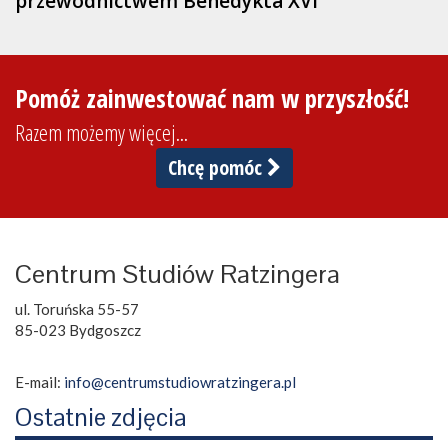
przewodnictwem Benedykta XVI
Pomóż zainwestować nam w przyszłość!
Razem możemy więcej...
Chcę pomóc
Centrum Studiów Ratzingera
ul. Toruńska 55-57
85-023 Bydgoszcz
E-mail:
info@centrumstudiowratzingera.pl
Ostatnie zdjęcia