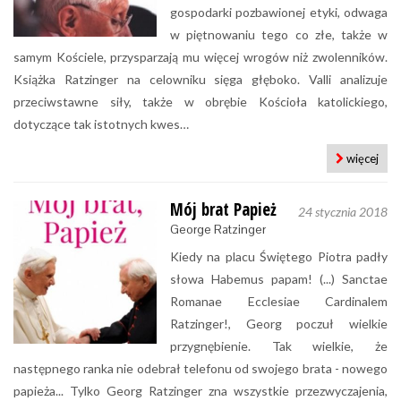
gospodarki pozbawionej etyki, odwaga
w piętnowaniu tego co złe, także w
samym Kościele, przysparzają mu więcej wrogów niż zwolenników.
Książka Ratzinger na celowniku sięga głęboko. Valli analizuje
przeciwstawne siły, także w obrębie Kościoła katolickiego,
dotyczące tak istotnych kwes…
więcej
Mój brat Papież
24 stycznia 2018
George Ratzinger
Kiedy na placu Świętego Piotra padły
słowa Habemus papam! (...) Sanctae
Romanae Ecclesiae Cardinalem
Ratzinger!, Georg poczuł wielkie
przygnębienie. Tak wielkie, że
następnego ranka nie odebrał telefonu od swojego brata - nowego
papieża... Tylko Georg Ratzinger zna wszystkie przezwyczajenia,