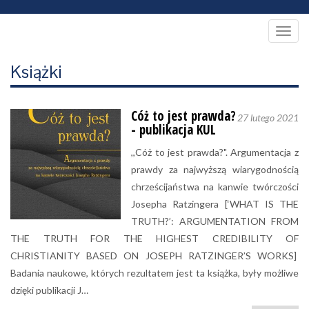
Togg
navig
Książki
Cóż to jest prawda?
27 lutego 2021
- publikacja KUL
,,Cóż to jest prawda?". Argumentacja z
prawdy za najwyższą wiarygodnością
chrześcijaństwa na kanwie twórczości
Josepha Ratzingera [‘WHAT IS THE
TRUTH?’: ARGUMENTATION FROM
THE TRUTH FOR THE HIGHEST CREDIBILITY OF
CHRISTIANITY BASED ON JOSEPH RATZINGER’S WORKS]
Badania naukowe, których rezultatem jest ta książka, były możliwe
dzięki publikacji J…