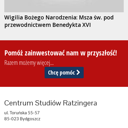
Wigilia Bożego Narodzenia: Msza św. pod
przewodnictwem Benedykta XVI
Pomóż zainwestować nam w przyszłość!
Razem możemy więcej...
Chcę pomóc
Centrum Studiów Ratzingera
ul. Toruńska 55-57
85-023 Bydgoszcz