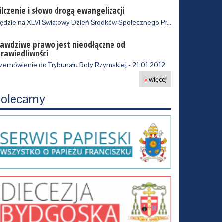
ilczenie i słowo drogą ewangelizacji
Orędzie na XLVI Światowy Dzień Środków Społecznego Przekazu 2012 r, wydane 24.0…
rawdziwe prawo jest nieodłączne od
prawiedliwości
zemówienie do Trybunału Roty Rzymskiej - 21.01.2012
»
więcej
olecamy