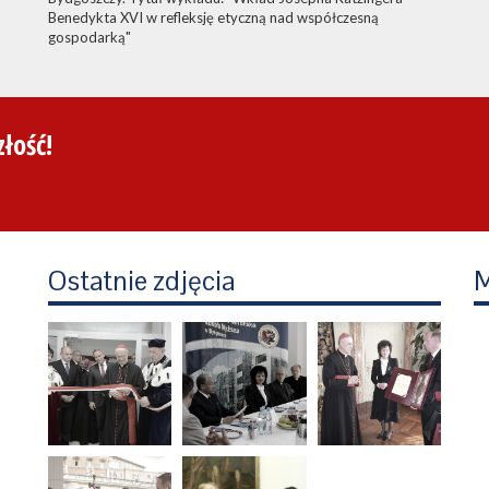
Benedykta XVI w refleksję etyczną nad współczesną
gospodarką"
łość!
Ostatnie zdjęcia
M