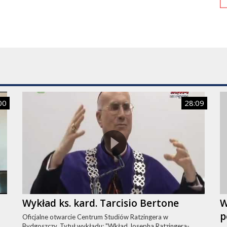
00
28:09
Wykład ks. kard. Tarcisio Bertone
W
p
Oficjalne otwarcie Centrum Studiów Ratzingera w
Bydgoszczy. Tytuł wykładu: "Wkład Josepha Ratzingera-